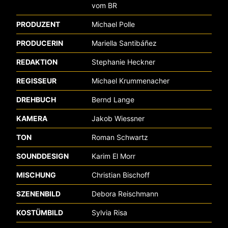
vom BR
PRODUZENT
Michael Polle
PRODUCERIN
Mariella Santibáñez
REDAKTION
Stephanie Heckner
REGISSEUR
Michael Krummenacher
DREHBUCH
Bernd Lange
KAMERA
Jakob Wiessner
TON
Roman Schwartz
SOUNDDESIGN
Karim El Morr
MISCHUNG
Christian Bischoff
SZENENBILD
Debora Reischmann
KOSTÜMBILD
Sylvia Risa