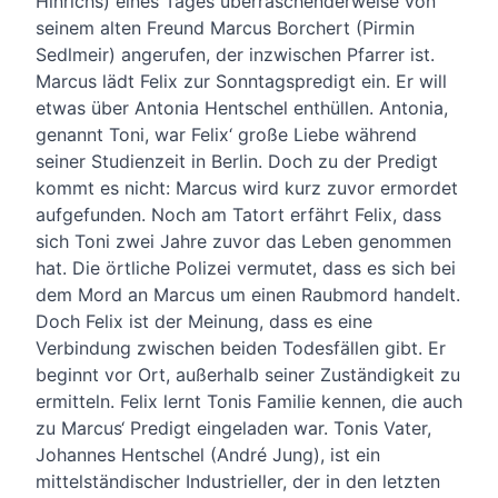
Hinrichs) eines Tages überraschenderweise von
seinem alten Freund Marcus Borchert (Pirmin
Sedlmeir) angerufen, der inzwischen Pfarrer ist.
Marcus lädt Felix zur Sonntagspredigt ein. Er will
etwas über An
toni
a Hentschel enthüllen. An
toni
a,
genannt
Toni
, war Felix‘ große Liebe während
seiner Studienzeit in Berlin. Doch zu der Predigt
kommt es nicht: Marcus wird kurz zuvor ermordet
aufgefunden. Noch am Tatort erfährt Felix, dass
sich
Toni
zwei Jahre zuvor das Leben genommen
hat. Die örtliche Polizei vermutet, dass es sich bei
dem Mord an Marcus um einen Raubmord handelt.
Doch Felix ist der Meinung, dass es eine
Verbindung zwischen beiden Todesfällen gibt. Er
beginnt vor Ort, außerhalb seiner Zuständigkeit zu
ermitteln. Felix lernt
Toni
s Familie kennen, die auch
zu Marcus‘ Predigt eingeladen war.
Toni
s Vater,
Johannes Hentschel (André Jung), ist ein
mittelständischer Industrieller, der in den letzten