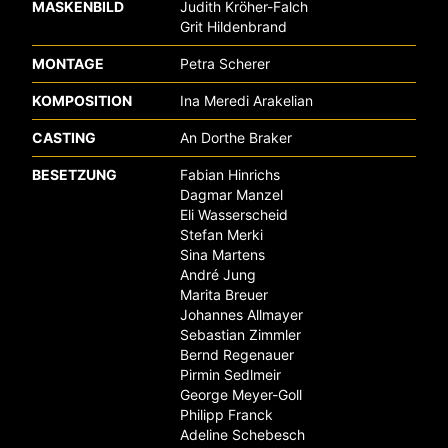
MASKENBILD
Judith Kröher-Falch
Grit Hildenbrand
MONTAGE
Petra Scherer
KOMPOSITION
Ina Meredi Arakelian
CASTING
An Dorthe Braker
BESETZUNG
Fabian Hinrichs
Dagmar Manzel
Eli Wasserscheid
Stefan Merki
Sina Martens
André Jung
Marita Breuer
Johannes Allmayer
Sebastian Zimmler
Bernd Regenauer
Pirmin Sedlmeir
George Meyer-Goll
Philipp Franck
Adeline Schebesch