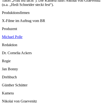
Tatort „Frau Bu lacht“). Die Kamera führt Nikolai von Graevenitz
(u.a. „Hedi Schneider steckt fest“).
Produktionsfirmen
X-Filme im Auftrag vom BR
Produzent
Michael Polle
Redaktion
Dr. Cornelia Ackers
Regie
Jan Bonny
Drehbuch
Günther Schütter
Kamera
Nikolai von Graevenitz