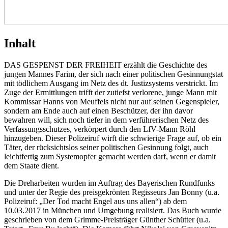
Inhalt
DAS GESPENST DER FREIHEIT erzählt die Geschichte des
jungen Mannes Farim, der sich nach einer politischen Gesinnungstat
mit tödlichem Ausgang im Netz des dt. Justizsystems verstrickt. Im
Zuge der Ermittlungen trifft der zutiefst verlorene, junge Mann mit
Kommissar Hanns von Meuffels nicht nur auf seinen Gegenspieler,
sondern am Ende auch auf einen Beschützer, der ihn davor
bewahren will, sich noch tiefer in dem verführerischen Netz des
Verfassungsschutzes, verkörpert durch den LfV-Mann Röhl
hinzugeben. Dieser Polizeiruf wirft die schwierige Frage auf, ob ein
Täter, der rücksichtslos seiner politischen Gesinnung folgt, auch
leichtfertig zum Systemopfer gemacht werden darf, wenn er damit
dem Staate dient.
Die Dreharbeiten wurden im Auftrag des Bayerischen Rundfunks
und unter der Regie des preisgekrönten Regisseurs Jan Bonny (u.a.
Polizeiruf: „Der Tod macht Engel aus uns allen“) ab dem
10.03.2017 in München und Umgebung realisiert. Das Buch wurde
geschrieben von dem Grimme-Preisträger Günther Schütter (u.a.